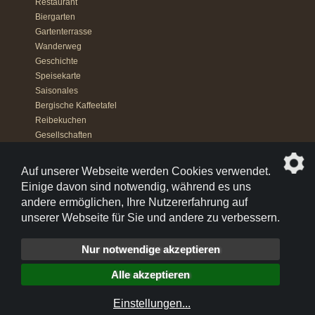
Restaurant
Biergarten
Gartenterrasse
Wanderweg
Geschichte
Speisekarte
Saisonales
Bergische Kaffeetafel
Reibekuchen
Gesellschaften
Reueessen
Catering
Auf unserer Webseite werden Cookies verwendet.
Datenschutz
Einige davon sind notwendig, während es uns
Impressum
andere ermöglichen, Ihre Nutzererfahrung auf
Einstellungen
unserer Webseite für Sie und andere zu verbessern.
02202 - 78395
Nur notwendige akzeptieren
facebook.com/hoefferhof
Alle akzeptieren
© 2015-2026 Restaurant Höffer Hof
Einstellungen
...
die profilschmiede - Internetagentur